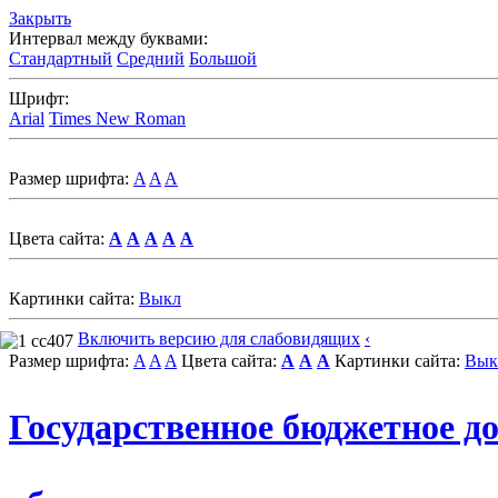
Закрыть
Интервал между буквами:
Стандартный
Средний
Большой
Шрифт:
Arial
Times New Roman
Размер шрифта:
A
A
A
Цвета сайта:
A
A
A
A
A
Картинки сайта:
Выкл
Включить версию для слабовидящих
‹
Размер шрифта:
A
A
A
Цвета сайта:
A
A
A
Картинки сайта:
Вык
Государственное бюджетное д