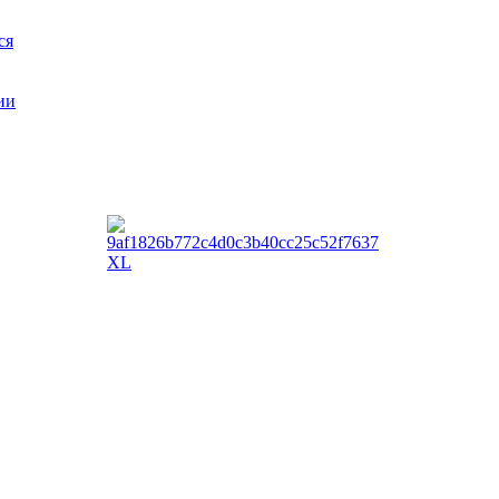
ся
ии